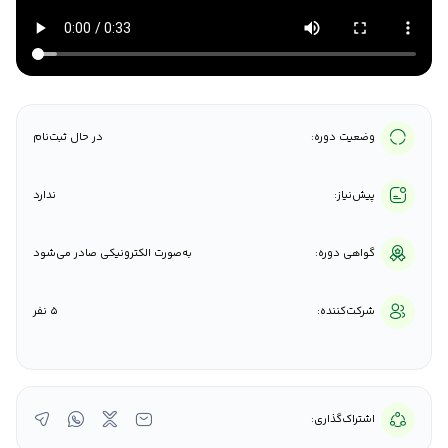
فنی و همراهی سازمان‌ها تا بهره‌برداری کامل از سامانه‌ها
مهارت‌ها و توانمندی‌ها مدیریت چرخه عمر محصول (Product
Lifecycle Management) تحلیل نیازمندی‌های سازمانی و
طراحی راهکارهای نرم‌افزاری طراحی و اجرای نقشه راه محصول
(Product Roadmap) تسلط بر ابزارها و مفاهیم مدیریت
پروژه نرم‌افزاری طراحی و پیاده‌سازی سیستم‌های مالی و
وضعیت دوره:
در حال ثبت‌نام
اداری مذاکره مؤثر و مدیریت ارتباط با ذینفعان مدیریت و
هدایت تیم‌های چندوجهی دستاوردها دریافت تقدیرنامه‌های
متعدد بابت استقرار موفق سامانه‌های نرم‌افزاری مشارکت
پیش‌نیاز:
ندارد
مؤثر در بهبود و مکانیزه‌سازی فرآیندهای مالی سازمان‌ها
افزایش بهره‌وری کاربران از طریق آموزش و بهینه‌سازی
سیستم‌ها
گواهی دوره:
به‌صورت الکترونیکی صادر می‌شود
شرکت‌کننده:
5 نفر
اشتراک‌گذاری: