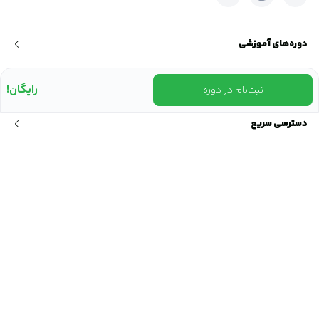
دوره‌های آموزشی
وبینارها
رایگان!
ثبت‌نام در دوره
دسترسی سریع
مجوز و نمادها
نشانی ما
خیابان شیراز شمالی، خیابان حکیم اعظم، پلاک ۲۱
تماس با ما
۰۲۱-۸۴۲۰۲270
ایمیل ما