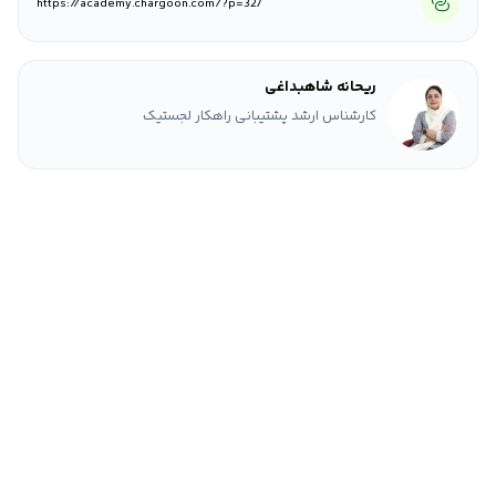
https://academy.chargoon.com/?p=327
ریحانه شاهبداغی
کارشناس ارشد پشتیبانی راهکار لجستیک