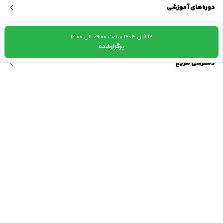
دوره‌های آموزشی
وبینارها
۱۲ آبان ۱۴۰۴ ساعت 09:00 الی 12:00
برگزارشده
دسترسی سریع
مجوز و نمادها
نشانی ما
خیابان شیراز شمالی، خیابان حکیم اعظم، پلاک ۲۱
تماس با ما
۰۲۱-۸۴۲۰۲270
ایمیل ما
training@chargoon.com