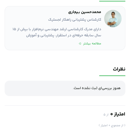
محمدحسین بیجاری
کارشناس پشتیبانی راهکار لجستیک
دارای مدرک کارشناسی ارشد مهندسی نرم‌افزار با بیش از ۱۵
سال سابقه حرفه‌ای در استقرار، پشتیبانی و آموزش
نرم‌افزارهای سازمانی در حوزه‌های لجستیک، مالی، منابع
مطالعه بیشتر
انسانی و حقوق و دستمزد. او با قریب به دو سال فعالیت
مستمر در شرکت چارگون، به عنوان یکی از متخصصان برجسته
این حوزه شناخته می‌شود. تجربه گسترده و تسلط کاربردی او
بر فرایندهای اجرایی سامانه‌های نرم‌افزاری، همراه با توانمندی
نظرات
در انتقال مؤثر مفاهیم، نقش به‌سزایی در ارتقاء بهره‌وری و
تسهیل فرایندهای سازمانی ایفا کرده است.
هنوز بررسی‌ای ثبت نشده است.
امتیاز 0
از 5
( از مجموع 0 امتیاز )