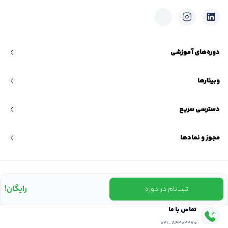
دوره‌های آموزشی
وبینارها
دسترسی سریع
مجوز و نمادها
نشانی ما
رایگان!
ثبت‌نام در دوره
خیابان شیراز شمالی، خیابان حکیم اعظم، پلاک ۲۱
تماس با ما
۰۲۱-۸۴۲۰۲270