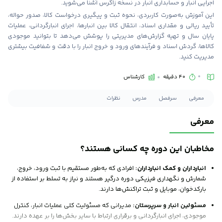
اجرایی انبار و حسابداری انبار در نسخه زاگرس آشنا می‌شوید.
این آموزش به‌صورت کاربردی، نحوه ثبت و پیگیری درخواست کالا، صدور حواله،
تأیید ریالی و مقداری اسناد، انتقال کالا بین انبارها، اجرای انبارگردانی، عملیات
پایان سال و تهیه گزارش‌های مدیریتی را پوشش می‌دهد تا بتوانید موجودی
کالاها، گردش اسناد و فرآیندهای ورود و خروج انبار را با دقت و شفافیت بیشتری
مدیریت کنید.
40 دقیقه
کارشناس
معرفی
سرفصل
مدرس
نظرات
معرفی
مخاطبان این دوره چه کسانی هستند؟
انبارداران و کمک انبارداران:
افرادی که به‌طور مستقیم با ثبت ورود، خروج،
شمارش و نگهداری فیزیکی دوره درگیر هستند و نیاز به تسلط بر استفاده از
بارکدخوان، موبایل و ثبت تراکنش‌ها دارند.
مسئولین انبار و سرپرستان:
مدیرانی که مسئولیت کلی عملیات انبار، کنترل
موجودی، اجرای انبارگردانی و برقراری ارتباط با سایر بخش‌ها را بر عهده دارند.