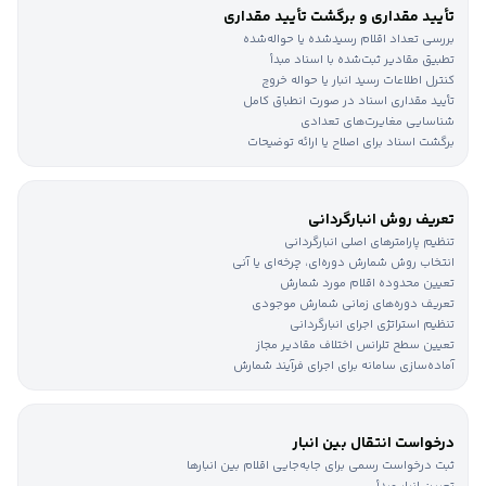
شفافیت جریان کار:
ردیابی شفاف و
تأیید مقداری و برگشت تأیید مقداری
ارتباط ضعیف و کند
بین انبار و
لحظه‌ای درخواست‌ها از ثبت تا تحویل،
بررسی تعداد اقلام رسیدشده یا حواله‌شده
بخش‌های درخواست‌کننده.
تضمین همکاری بدون وقفه.
تطبیق مقادیر ثبت‌شده با اسناد مبدأ
کنترل دسترسی جامع
و
کنترل اطلاعات رسید انبار یا حواله خروج
نبود کنترل و گزارش‌گیری ناکافی
و
تأیید مقداری اسناد در صورت انطباق کامل
گزارش‌گیری دقیق
مبتنی بر داده‌های
شناسایی مغایرت‌های تعدادی
مقاومت در برابر تحول.
زنده، پشتیبانی از تمامی فرآیندهای ورود،
برگشت اسناد برای اصلاح یا ارائه توضیحات
خروج و برگشت دوره.
تعریف روش انبارگردانی
تنظیم پارامترهای اصلی انبارگردانی
انتخاب روش شمارش دوره‌ای، چرخه‌ای یا آنی
تعیین محدوده اقلام مورد شمارش
تعریف دوره‌های زمانی شمارش موجودی
تنظیم استراتژی اجرای انبارگردانی
تعیین سطح تلرانس اختلاف مقادیر مجاز
آماده‌سازی سامانه برای اجرای فرآیند شمارش
درخواست انتقال بین انبار
ثبت درخواست رسمی برای جابه‌جایی اقلام بین انبارها